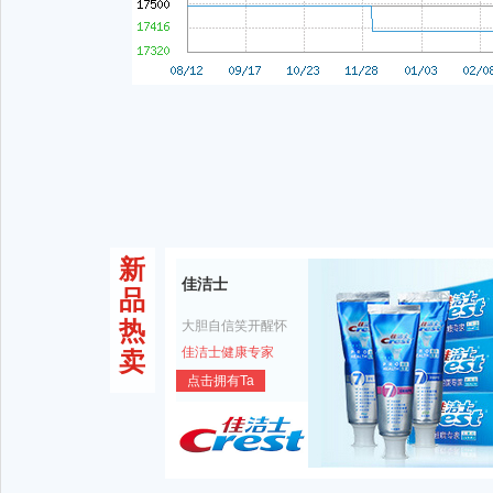
新
佳洁士
品
热
大胆自信笑开醒怀
佳洁士健康专家
卖
点击拥有Ta