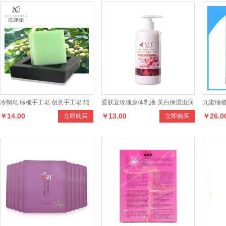
冷制皂 橄榄手工皂 创意手工皂 纯
爱肤宜玫瑰身体乳液 美白保湿滋润
九蜜橄榄
￥14.00
￥13.00
￥26.0
立即购买
立即购买
天然手工皂
全身香体乳润体乳
面膜 水