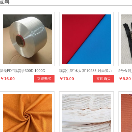
面料
涤纶FDY现货纱300D 1000D
现货供应“水大牌”10283-时尚弹力
5号金
￥16.00
￥70.00
￥5.80
立即购买
立即购买
1200D 1500D
雅格系列面料产品，设计新颖，款
毛衣运
式多样，手感柔和，适合制作各种
男女时新服装