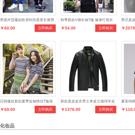
男装外贸爆款欧美时尚星星长裤男
秋季新款V领长袖T恤 修身打底长
男式真皮
￥60.00
￥54.00
￥2079
立即购买
立即购买
袖T恤衫 男士T恤
男皮衣
日韩爆款新款夏季短袖情侣T恤渐
新款真皮皮衣男士单皮立领绵羊皮
夏装纯棉
￥69.00
￥1376.00
￥110.
立即购买
立即购买
变个性印花情侣装
时尚机车皮夹克
中年翻领
化妆品