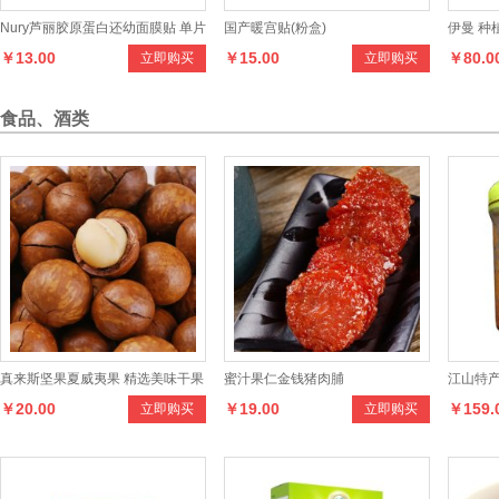
Nury芦丽胶原蛋白还幼面膜贴 单片
国产暖宫贴(粉盒)
伊曼 种
￥13.00
￥15.00
￥80.0
立即购买
立即购买
胶水
食品、酒类
真来斯坚果夏威夷果 精选美味干果
蜜汁果仁金钱猪肉脯
江山特产
￥20.00
￥19.00
￥159.
立即购买
立即购买
绿色食品
蜂皇浆5