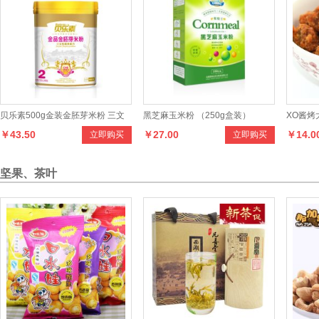
贝乐素500g金装金胚芽米粉 三文
黑芝麻玉米粉 （250g盒装）
XO酱烤
￥43.50
￥27.00
￥14.0
立即购买
立即购买
鱼蔬菜米粉2段
坚果、茶叶