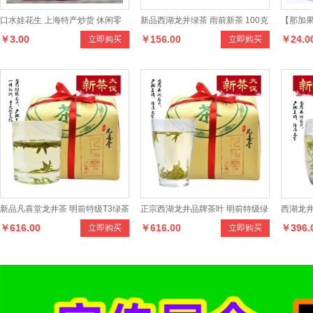
口水娃花生 上海特产炒货 休闲零
新品西湖龙井绿茶 雨前新茶 100克
【那加果
￥3.00
￥156.00
￥24.0
立即购买
立即购买
食品
百年珍稀老茶树罐装茶叶
盐焗腰
新品凡喜堂龙井茶 明前特级T3绿茶
正宗西湖龙井品牌茶叶 明前特级绿
西湖龙井
￥616.00
￥616.00
￥396.
立即购买
立即购买
250克纸包装茶叶
茶 250克传统纸包新茶
罐装新