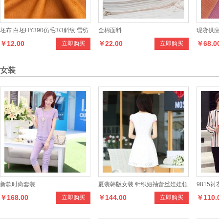
坯布 白坯HY390仿毛3/3斜纹 雪纺
全棉面料
现货供应
￥12.00
￥22.00
￥68.0
立即购买
立即购买
面料仿真丝女士时装面
单条欧面
手感柔
女装
服装
新款时尚套装
夏装韩版女装 针织短袖蕾丝娃娃领
9815衬
￥168.00
￥144.00
￥110.
立即购买
立即购买
连衣裙