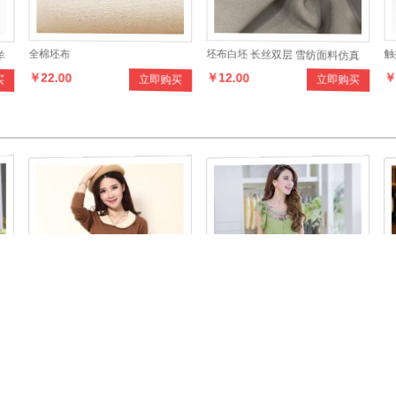
羊
全棉坯布
坯布白坯 长丝双层 雪纺面料仿真
触
￥22.00
￥12.00
￥
买
立即购买
立即购买
料
丝面料时装面料女装面料
帘
娃娃领纯色羊绒针织衫
韩版新款修身时尚气质连衣裙
九
￥85.00
￥152.00
￥
买
立即购买
立即购买