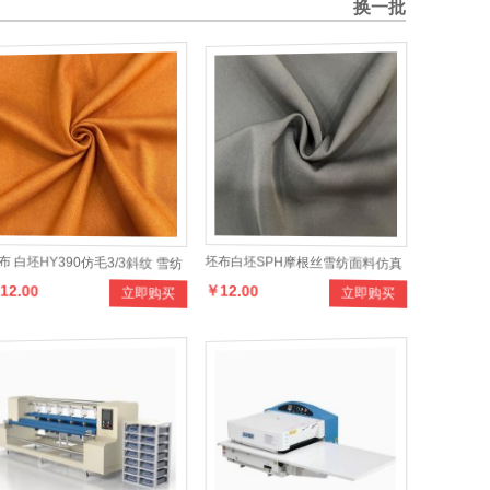
换一批
布 白坯HY390仿毛3/3斜纹 雪纺
坯布白坯SPH摩根丝雪纺面料仿真
12.00
￥12.00
立即购买
立即购买
料仿真丝女士时装面
丝面料CEY双面女装面料