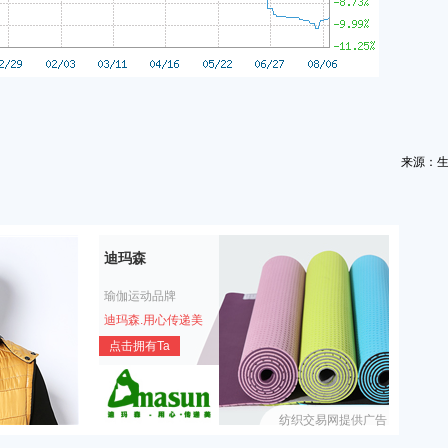
来源：
迪玛森
瑜伽运动品牌
迪玛森.用心传递美
点击拥有Ta
纺织交易网提供广告