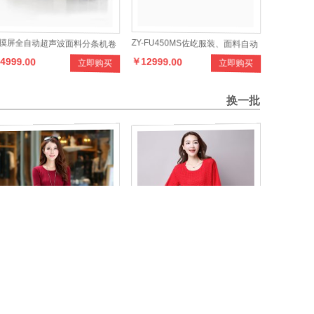
摸屏全自动超声波面料分条机卷
ZY-FU450MS佐屹服装、面料自动
4999.00
￥12999.00
立即购买
立即购买
垂帘无尘裁切不散边切割设备
粘合机小型压布机 烫布机
换一批
爱伊田JAYT309
简约新款 秋季套头七分袖纯色针织
260.00
￥299.00
立即购买
立即购买
衫