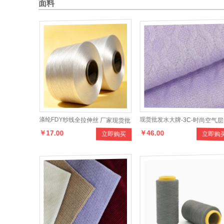
面料
涤纶FDY纱线全拉伸丝 厂家现货批
现货批发水大牌-3C-时尚空气层
￥17.00
￥46.00
立即购买
立即购
发包覆纱原料
辫子提花布，设计时尚，款式多
样，色彩齐全