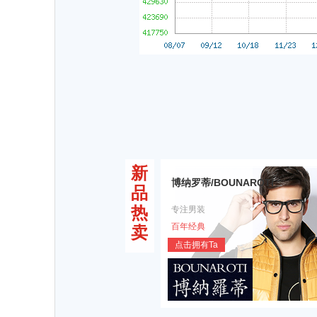
新
博纳罗蒂/BOUNAROTI
品
热
专注男装
百年经典
卖
点击拥有Ta