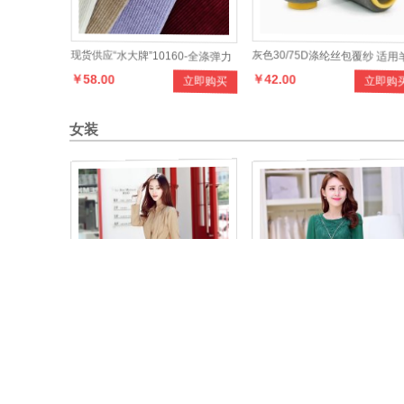
现货供应“水大牌”10160-全涤弹力
灰色30/75D涤纶丝包覆纱 适用
￥58.00
￥42.00
立即购买
立即购
灯芯条产品，款式多样，手感柔
毛衫纺织纱线运动服袜子丝袜原
和，适合制作各种男女服装
女装
修身风衣
秋季韩版新款时尚女装蕾丝衫
￥135.00
￥104.00
立即购买
立即购