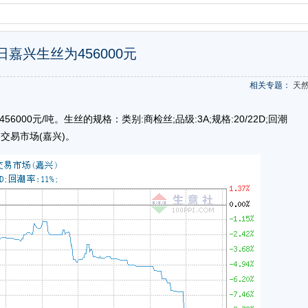
1日嘉兴生丝为456000元
相关专题：
天
00元/吨。生丝的规格：类别:商检丝;品级:3A;规格:20/22D;回潮
交易市场(嘉兴)。