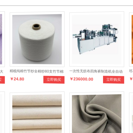
大
精梳纯棉竹节纱全棉纱80支竹节棉
一次性无纺布四角裤制造机全自动
坯
￥24.80
￥236000.00
￥
买
立即购买
立即购买
纱双股高支纱纺织原材料纯棉纱线
平角裤成型机足浴桑拿裤制造机器
面