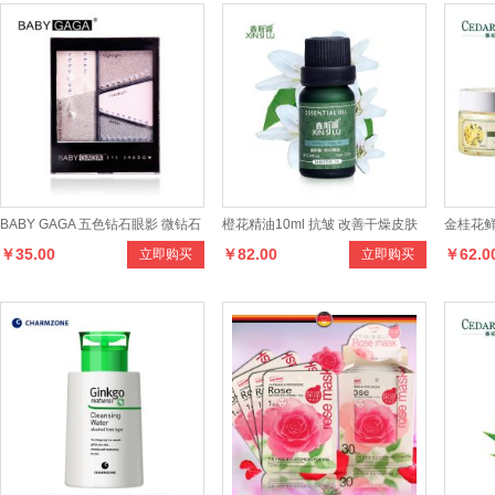
BABY GAGA 五色钻石眼影 微钻石
橙花精油10ml 抗皱 改善干燥皮肤
金桂花鲜
￥35.00
￥82.00
￥62.0
立即购买
立即购买
眼影
单方精油 芳疗护肤品