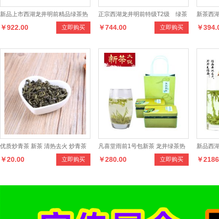
新品上市西湖龙井明前精品绿茶热
正宗西湖龙井明前特级T2级 绿茶
新茶西湖
￥922.00
￥744.00
￥394.
立即购买
立即购买
销 100克瓷罐装品牌茶叶
150克礼盒装茶叶
礼盒装
优质炒青茶 新茶 清热去火 炒青茶
凡喜堂雨前1号包新茶 龙井绿茶热
新品西湖
￥20.00
￥280.00
￥2186
立即购买
立即购买
绿茶 茶叶
销 250克罐装茶叶
纸包装龙