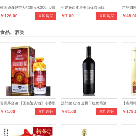
韩国婵真银杏天然卸妆水300ml/赠
牛奶嫩白柔滑美白保湿面膜
芦荟调理
￥126.00
￥7.00
￥48.0
立即购买
立即购买
60片化妆棉 保湿卸妆
食品、酒类
贵州茅台镇 【国宴迎宾酒】浓香型
法郎妮 红酒 金樽干红葡萄酒
【贵州特
￥71.00
￥61.00
￥179.
立即购买
立即购买
50度
团 茅台