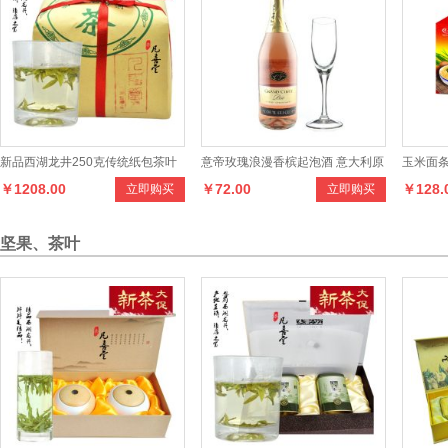
新品西湖龙井250克传统纸包茶叶
意帝玫瑰浪漫香槟起泡酒 意大利原
玉米面条
￥1208.00
￥72.00
￥128.
立即购买
立即购买
明前特级T2级正宗绿茶
瓶进口 750ml
条
坚果、茶叶