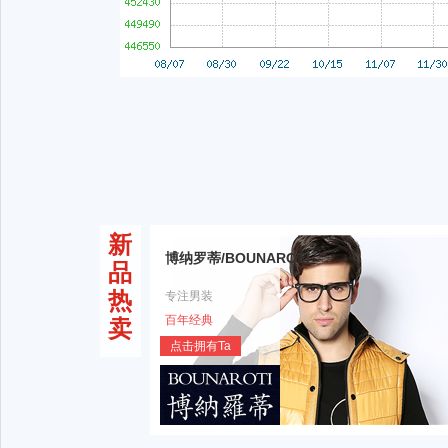
新
博纳罗蒂/BOUNAROTI
品
热
专注男装
百年经典
卖
点击拥有Ta