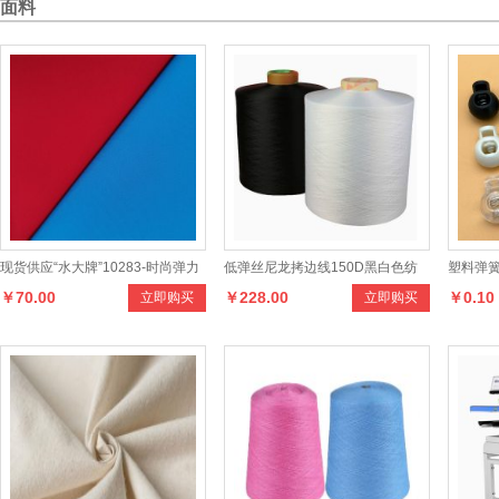
面料
现货供应“水大牌”10283-时尚弹力
低弹丝尼龙拷边线150D黑白色纺
塑料弹
￥70.00
￥228.00
￥0.10
立即购买
立即购买
雅格系列面料产品，设计新颖，款
织辅料锁边线服饰箱包丝线家纺
收紧扣
式多样，手感柔和，适合制作各种
男女时新服装