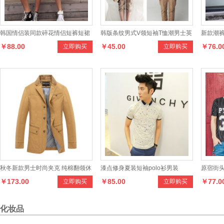
韩国情侣装同款碎花情侣短裤短裙
韩版条纹男式V领短袖T恤潮男士英
新款潮
￥88.00
￥45.00
￥76.0
立即购买
立即购买
情侣装热裤沙滩裤迷你裙
伦复古打底衫
子
秋冬新款男士时尚夹克 纯棉翻领休
漆点修身夏装短袖polo衫男装
原宿街头
￥173.00
￥85.00
￥77.0
立即购买
立即购买
闲百搭修身男式纯色外套上衣潮
太空棉男
化妆品