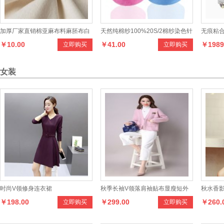
加厚厂家直销棉亚麻布料麻胚布白
天然纯棉纱100%20S/2棉纱染色针
无痕粘
￥10.00
￥41.00
￥1989
立即购买
立即购买
胚素色纯色装修软包布艺批发现货
织毛衣织袜原料色纱
板双工
女装
时尚V领修身连衣裙
秋季长袖V领落肩袖贴布显瘦短外
秋水香
￥198.00
￥299.00
￥260.
立即购买
立即购买
套