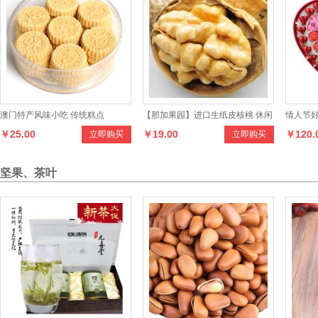
澳门特产风味小吃 传统糕点
【那加果园】进口生纸皮核桃 休闲
情人节
￥25.00
￥19.00
￥120.
立即购买
立即购买
干果炒货零食带壳大核桃
日巧克
坚果、茶叶