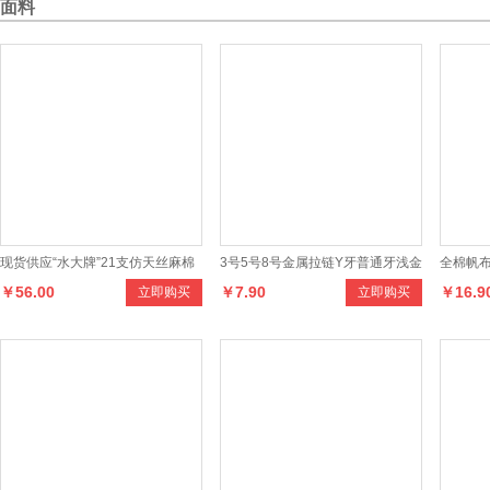
面料
现货供应“水大牌”21支仿天丝麻棉
3号5号8号金属拉链Y牙普通牙浅金
全棉帆布
￥56.00
￥7.90
￥16.9
立即购买
立即购买
针织汗布面料，色泽多样、手感舒
白金亮枪黄铜 开尾双开闭尾拉链
白布布
适，适合制作各种家居服、运动
服、T恤等时尚休闲服装