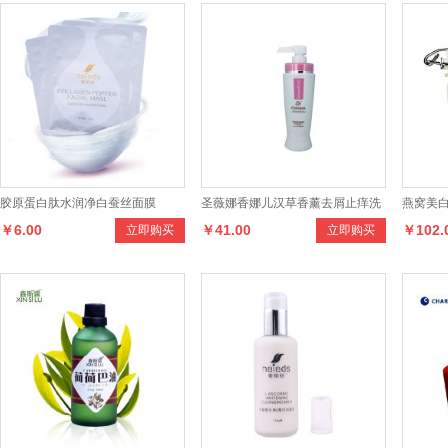
胶原蛋白肽水润净白蚕丝面膜
圣薇娜香娜儿汉草香薰去屑止痒洗
燕窝美
￥6.00
￥41.00
￥102.
立即购买
立即购买
发乳500ml洗发水