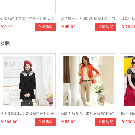
树脂彩色纽扣黑白色圆形四眼大圆
现货供应水大牌CVC棉涤毛圈卫衣
现货供应
￥0.10
￥45.00
￥70.0
立即购买
立即购买
边钮扣大衣风衣毛衣外套扣子
面料，选用优质原料环保染色，色
系列面
泽多样，也可来样定制
手感柔
女装
秋冬新款韩版女装修身中长款呢子
新款无袖背心吊带打底衫褶皱白色
9529
￥208.00
￥53.00
￥230.
立即购买
立即购买
大衣外套毛呢外套
雪纺衫短袖衬衫