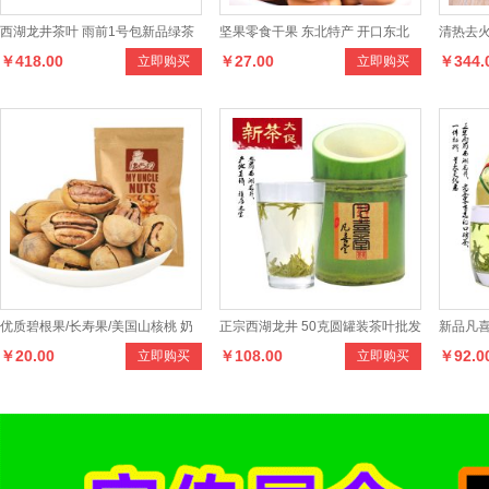
西湖龙井茶叶 雨前1号包新品绿茶
坚果零食干果 东北特产 开口东北
清热去火
￥418.00
￥27.00
￥344.
立即购买
立即购买
200克礼盒装茶叶
松子
优质碧根果/长寿果/美国山核桃 奶
正宗西湖龙井 50克圆罐装茶叶批发
新品凡
￥20.00
￥108.00
￥92.0
立即购买
立即购买
油味 大圆185克/袋
明前特级特级绿茶
茶 25