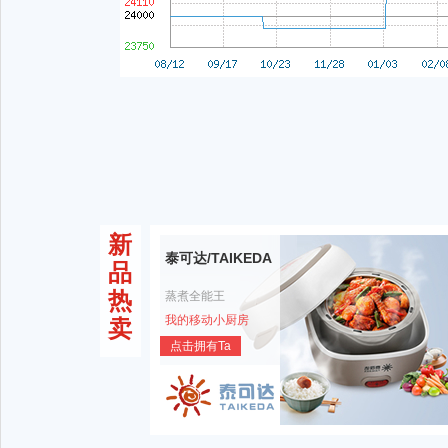
新
泰可达/TAIKEDA
品
热
蒸煮全能王
我的移动小厨房
卖
点击拥有Ta