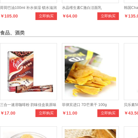
荷荷巴油100ml 补水保湿 锁水滋润
水晶维生素C激白洁面乳
韩国Ch
￥105.00
￥64.00
￥135.
立即购买
立即购买
按摩精油 基础油
调理霜 
食品、酒类
三合一速溶咖啡粉 韵味佳盒装原味
菲律宾进口 7D芒果干 100g
贝乐素5
￥17.00
￥11.00
￥43.5
立即购买
立即购买
特浓摩卡咖啡
水果米粉