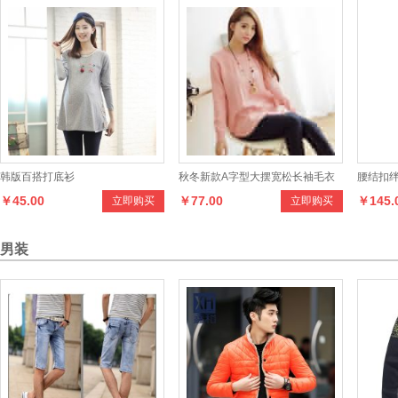
韩版百搭打底衫
秋冬新款A字型大摆宽松长袖毛衣
腰结扣
￥45.00
￥77.00
￥145.
立即购买
立即购买
女
男装