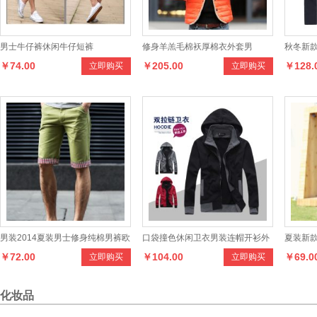
男士牛仔裤休闲牛仔短裤
修身羊羔毛棉袄厚棉衣外套男
秋冬新款
￥74.00
￥205.00
￥128.
立即购买
立即购买
毛衣男 
男装2014夏装男士修身纯棉男裤欧
口袋撞色休闲卫衣男装连帽开衫外
夏装新款
￥72.00
￥104.00
￥69.0
立即购买
立即购买
美休闲短裤 男潮中裤五分裤
套
衬衣潮
化妆品