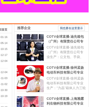
推荐企业
我也要在这里显示
回首页
COTV全球直播-迪先箱包
-01-16
（广州）有限责任公司专
-05-14
业生产公文包、手袋、双
COTV全球直播-迪先箱包
-10-15
肩背包、收纳包、斜挎
（广州）有限责任公司专
-12-17
包、文件夹、汽车资料包
业生产：公文包、手袋、
等各种款式箱包产品，欢
-12-04
双肩背包、收纳包、斜挎
迎大家光临！
包、文件夹、汽车资料包
COTV全球直播-徐州孟扬
等各种款式箱包产品；设
电动车科技有限公司专业
-12-04
计创新、制作精美、款式
生产：“力晶”箱体人力三
COTV全球直播-徐州孟扬
-11-03
多样，现货供应并承接国
轮车改装电机专利产品及
电动车科技有限公司专业
-11-02
内外订单业务，联系电
太阳能充电器、充电板等
生产：“力晶”箱体人力三轮
话：0086-
-10-30
产品；设计创新、款式多
车改装电机专利产品、太
18027210969，总
样，欢迎全球新老客户前
-10-19
阳能充电器、充电板等产
COTV全球直播-上海雅露
来洽谈采购！欢迎大家光
品；设计创新、匠心制
利生物科技有限公司专业
临！