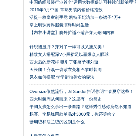
中国纺织服装行业首个“运用大数据促进可持续创新治理”
2016年9月中国·常熟男装内销价格指数
活捉一枚皇室剁手党 凯特王妃访加一条裙子4万+
掌上明珠跨界服装演绎时尚生活
【内衣小讲堂】胸外扩适不适合穿无钢圈内衣
针织裙显胖？穿对了一样可以又瘦又美！
精致女人搭配深V小黑裙足以赢爆众人眼球
西太后的新花样 吸引了张馨予和刘璇
天长腿！齐溪一袭紫衣亮相巴黎时装周
风衣如何搭配 学学街拍美女的穿法
Oversize依然流行，Jil Sander告诉你明年春夏穿这些！
四大时装周从何而来？这里有一份简史
平胸女孩怎么杀出一条血路？这样秀性感你竟然不知道
杨幂、李易峰同款单品才3000元，你还等啥？
珊瑚绒和法兰绒的区别是什么