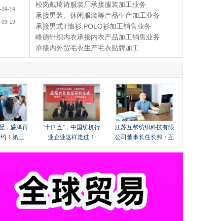
松岗戴琦诗服装厂承接服装加工业务
-09-19
承接男装、休闲服装等产品生产加工业务
-09-19
承接男式T恤衫,POLO衫加工销售业务
峰德针织内衣承接内衣产品加工销售业务
承接内外贸毛衣生产毛衣贴牌加工
配，盛泽再
“十四五”，中国纺机行
江苏互帮纺织科技有限
之约！第三
业企业这样走过！
公司董事长任长邦：互
盛泽）服装
帮互助，打造国产莱赛
需对接订货
尔民族品牌
满收官