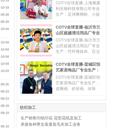
造、质量稳定、款式多
-10-19
生产：足球爽脚粉、小孩
COTV全球直播-上海雅露
样，欢迎全球新老客户前
爽身粉、多肽蚕丝胶原植
-10-19
利生物科技有限公司专业
来洽谈采购！联系电话：
萃精华水、多肽蜂蜜胶原
生产：足球爽脚粉、小孩
-09-28
0086-18361735310,总经
系列眼霜等系列美容健康
爽身粉、多肽蚕丝胶原植
-09-29
产品，源头工厂，欢迎大
萃精华水、多肽蜂蜜胶原
COTV全球直播-临沂市兰
-10-04
家光临！
系列眼霜等系列美容健康
山区超越清洁用品厂专业
产品，源头工厂，现货供
生产：竹纤维抹布、百洁
COTV全球直播-临沂市兰
-10-04
应并承接国内外订单，联
布+清洁球、清洁海绵块、
山区超越清洁用品厂专业
系电话：0086-
-10-04
擦车巾、元宝巾+清洁球、
生产：竹纤维抹布、百洁
18621801176，董事长孙
刷洗块、清洁抺布等清洁
-10-04
布+清洁球、清洁海绵块、
自飞、总经
用品，欢迎大家光临！
擦车巾、元宝巾+清洁球、
-10-04
COTV全球直播-栾城区恒
刷洗块、清洁抺布等清洁
艺家居饰品厂专业生产：
-10-03
用品，联系电话：
皮雕画、砂岩画、珍珠
COTV全球直播-栾城区恒
18769931105、
画、组合画、法式中古风
艺家居饰品厂专业生产：
-09-25
18940202188,总经理张广
装饰画等工艺饰品，源头
皮雕画、砂岩画、珍珠
越欢迎大家光临！
-09-23
工厂，欢迎大家光临！
画、组合画、法式中古风
-09-23
装饰画，源头工厂，地
址：中国石家庄栾城东大
-09-19
纺织加工
街88号，联系电话：0086-
-09-19
15100316635，总经理张
生产销售印纸印花 花型花纸及加工
俊志欢迎大家光临！
承接各种男女装童装毛衣加工业务
-09-19