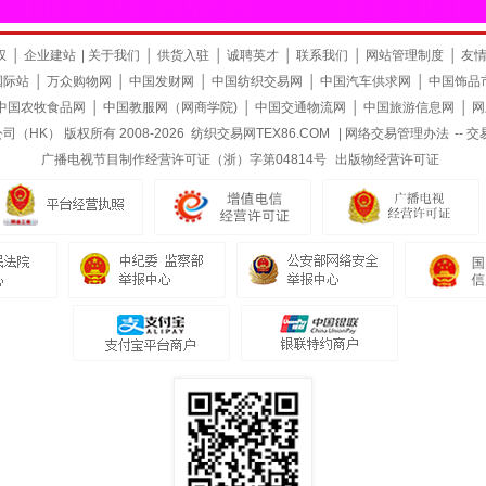
权
│
企业建站
|
关于我们
│
供货入驻
│
诚聘英才
│
联系我们
│
网站管理制度
│
友
国际站
│
万众购物网
│
中国发财网
│
中国纺织交易网
│
中国汽车供求网
│
中国饰品
中国农牧食品网
│
中国教服网（网商学院)
│
中国交通物流网
│
中国旅游信息网
│
网
HK） 版权所有 2008-2026
纺织交易网TEX86.COM
|
网络交易管理办法
--
交
广播电视节目制作经营许可证（浙）字第04814号
出版物经营许可证