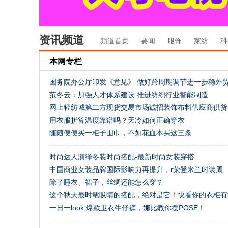
资讯频道
频道首页
要闻
服饰
家纺
科
本网专栏
国务院办公厅印发《意见》 做好跨周期调节进一步稳外
范冬云：加强人才体系建设 推进纺织行业智能制造
网上轻纺城第二方现货交易市场诚招装饰布料供应商供货
用衣服折算温度靠谱吗？天冷如何正确穿衣
随随便便买一柜子围巾，不如花血本买这三条
时尚达人演绎冬装时尚搭配-最新时尚女装穿搭
中国商业女装品牌国际影响力再提升，r荣登米兰时装周
除了睡衣、裙子，丝绸还能怎么穿？
这个秋天最时髦吸睛的搭配，绝对是它！快看你的衣柜有
一日一look 爆款卫衣牛仔裤，娜比教你摆POSE！