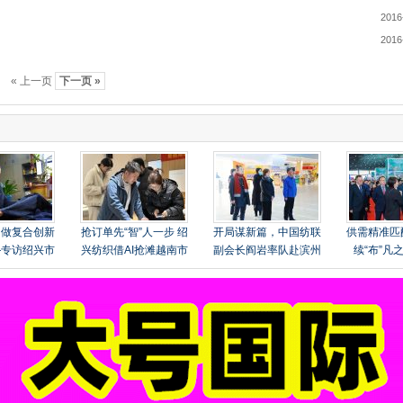
2016
2016
« 上一页
下一页 »
owing
1
to
28
of
153
results
，做复合创新
抢订单先“智”人一步 绍
开局谋新篇，中国纺联
供需精准匹
—专访绍兴市
兴纺织借AI抢滩越南市
副会长阎岩率队赴滨州
续“布”凡
舍政伟纺织品
场
开展“绿色、健康”专题
届“中国（
总经理鲁正伟
调研
产业链供
会”圆