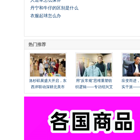
人造革怎么保养
丹宁和牛仔的区别是什么
衣服起球怎么办
Sh
热门推荐
洛杉矶展盛大开启，东
用“反常规”思维重塑纺
应变而进
西岸联动深耕北美市
织逻辑——专访绍兴艾
实干派—
场！
法纺织品有限公司总经
柯桥区华
理张玉明
有限公司